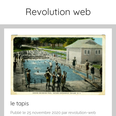
Aller
Revolution web
au
contenu
le tapis
Publié le
25 novembre 2020
par
revolution-web